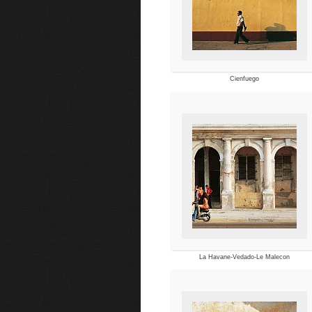
Cienfuego
La Havane-Vedado-Le Malecon