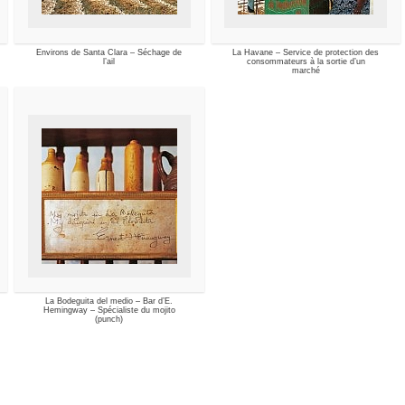
Environs de Santa Clara – Séchage de
La Havane – Service de protection des
l’ail
consommateurs à la sortie d’un
marché
La Bodeguita del medio – Bar d’E.
Hemingway – Spécialiste du mojito
(punch)