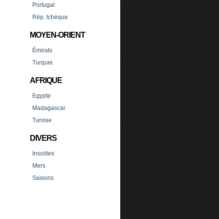
Portugal
Rép. tchèque
MOYEN-ORIENT
Émirats
Turquie
AFRIQUE
Egypte
Madagascar
Tunisie
DIVERS
Insolites
Mers
Saisons