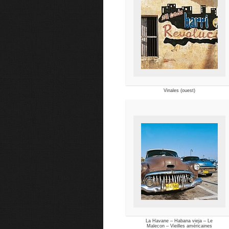
Vinales (ouest)
La Havane – Habana vieja – Le
Malecon – Vieilles américaines