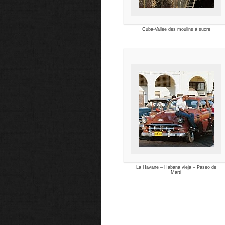
Cuba-Vallée des moulins à sucre
La Havane – Habana vieja – Paseo de
Marti