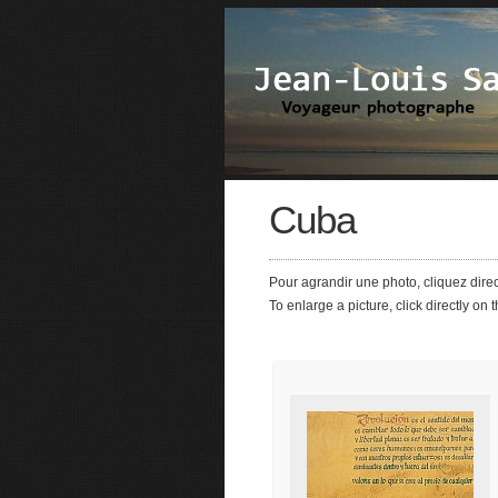
Cuba
Pour agrandir une photo, cliquez dire
To enlarge a picture, click directly on 