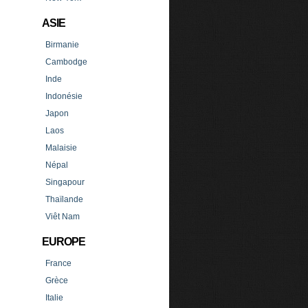
ASIE
Birmanie
Cambodge
Inde
Indonésie
Japon
Laos
Malaisie
Népal
Singapour
Thaïlande
Viêt Nam
EUROPE
France
Grèce
Italie