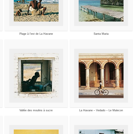
Plage à l’est de La Havane
Santa Maria
Vallée des moulins à sucre
La Havane – Vedado – Le Malecon