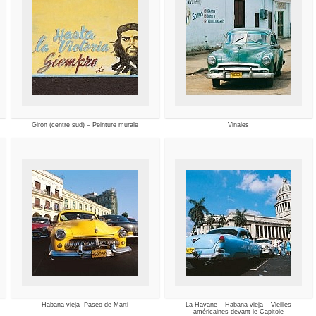
Giron (centre sud) – Peinture murale
Vinales
Habana vieja- Paseo de Marti
La Havane – Habana vieja – Vieilles
américaines devant le Capitole