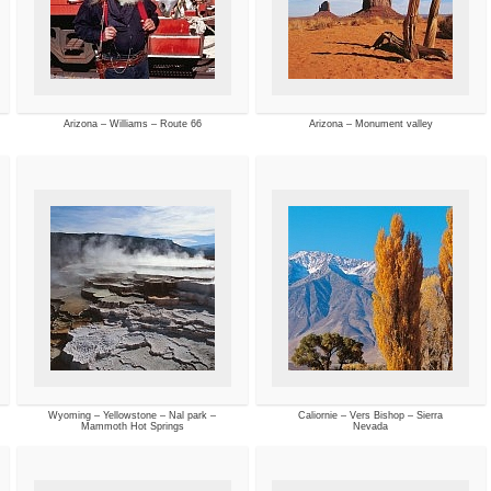
Arizona – Williams – Route 66
Arizona – Monument valley
Wyoming – Yellowstone – Nal park –
Caliornie – Vers Bishop – Sierra
Mammoth Hot Springs
Nevada