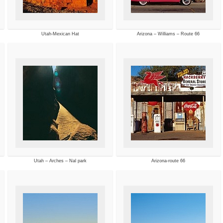
Utah-Mexican Hat
Arizona – Williams – Route 66
Utah – Arches – Nal park
Arizona-route 66