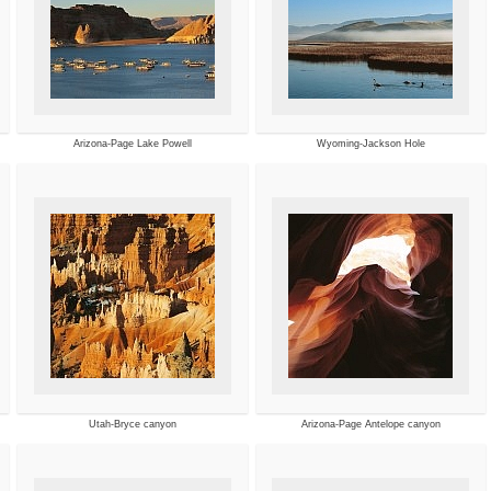
Arizona-Page Lake Powell
Wyoming-Jackson Hole
Utah-Bryce canyon
Arizona-Page Antelope canyon