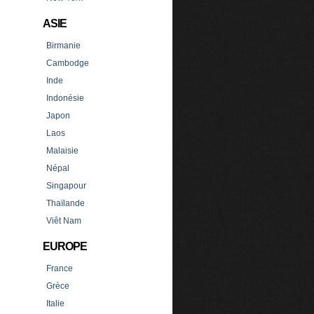
ASIE
Birmanie
Cambodge
Inde
Indonésie
Japon
Laos
Malaisie
Népal
Singapour
Thaïlande
Viêt Nam
EUROPE
France
Grèce
Italie