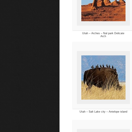
Utah – Arches – Nal park Delicate
Arch
Utah – Salt Lake city – Antelope island