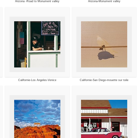
Arizona -Road to Monument valley
Arizona-Monument valley
Californie-Los Angeles-Venice
Californie-San Diego-mouette sur toile