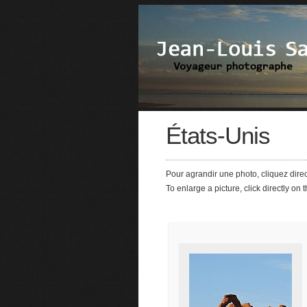
États-Unis
Pour agrandir une photo, cliquez dire
To enlarge a picture, click directly on 