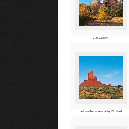
Utah-Zion NP
Arizona-Monument valley-Big chief