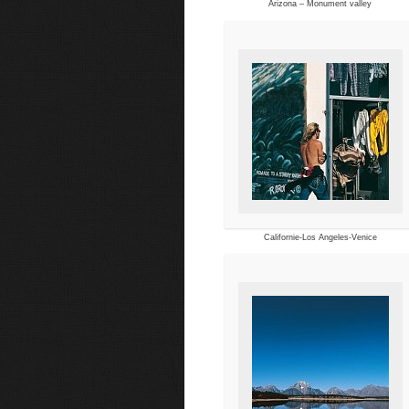
Arizona – Monument valley
Californie-Los Angeles-Venice