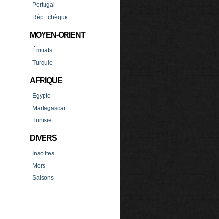
Portugal
Rép. tchèque
MOYEN-ORIENT
Émirats
Turquie
AFRIQUE
Egypte
Madagascar
Tunisie
DIVERS
Insolites
Mers
Saisons