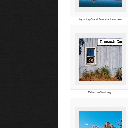
Wyoming-Grand Teton-Jackson lake
Californie-San Diego